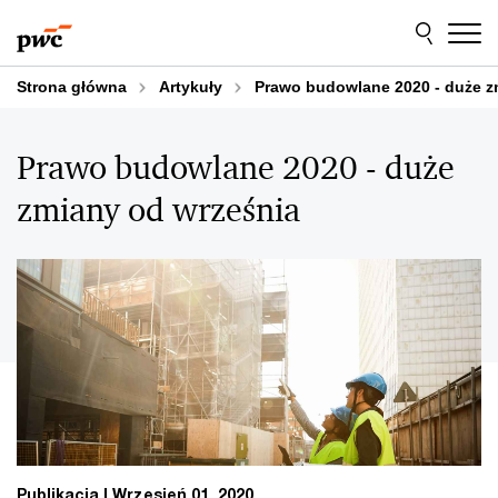
Przejdź
Przejdź
do
do
treści
stopki
Strona główna
Artykuły
Prawo budowlane 2020 - duże z
Prawo budowlane 2020 - duże
zmiany od września
Publikacja
Wrzesień 01, 2020