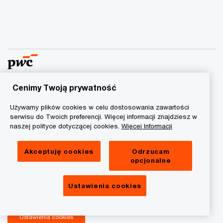
Cenimy Twoją prywatność
© 2015 - 2026 PwC. Wszelkie prawa zastrzeżone. Nazwa
Używamy plików cookies w celu dostosowania zawartości
PwC odnosi się do firm wchodzących w skład sieci PwC, z
serwisu do Twoich preferencji. Więcej informacji znajdziesz w
których każda stanowi odrębny podmiot prawny. Więcej
naszej polityce dotyczącej cookies.
Więcej Informacji
informacji na stronie
www.pwc.com/structure
.
Akceptuję cookies
Odrzucam
Polityka prywatności
opcjonalne
Informacja o ciasteczkach
Informacja prawna
Ustawienia cookies
RODO
Ustawienia cookies