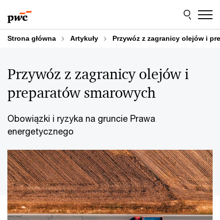
Przejdź
Przejdź
do
do
treści
stopki
Strona główna
Artykuły
Przywóz z zagranicy olejów i p
Przywóz z zagranicy olejów i
preparatów smarowych
Obowiązki i ryzyka na gruncie Prawa
energetycznego