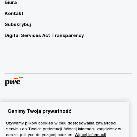
Biura
Kontakt
Subskrybuj
Digital Services Act Transparency
© 2015 - 2026 PwC. Wszelkie prawa zastrzeżone. Nazwa
PwC odnosi się do firm wchodzących w skład sieci PwC, z
Cenimy Twoją prywatność
których każda stanowi odrębny podmiot prawny. Więcej
Używamy plików cookies w celu dostosowania zawartości
informacji na stronie
www.pwc.com/structure
.
serwisu do Twoich preferencji. Więcej informacji znajdziesz w
naszej polityce dotyczącej cookies.
Więcej Informacji