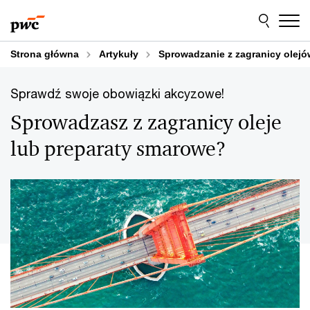
Przejdź
Przejdź
do
do
treści
stopki
Strona główna
Artykuły
Sprowadzanie z zagranicy olej
Sprawdź swoje obowiązki akcyzowe!
Sprowadzasz z zagranicy oleje
lub preparaty smarowe?