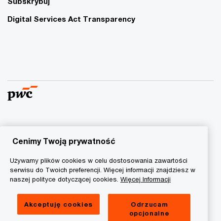
Subskrybuj
Digital Services Act Transparency
© 2015 - 2026 PwC. Wszelkie prawa zastrzeżone. Nazwa
PwC odnosi się do firm wchodzących w skład sieci PwC, z
Cenimy Twoją prywatność
których każda stanowi odrębny podmiot prawny. Więcej
Używamy plików cookies w celu dostosowania zawartości
informacji na stronie
www.pwc.com/structure
.
serwisu do Twoich preferencji. Więcej informacji znajdziesz w
naszej polityce dotyczącej cookies.
Więcej Informacji
Polityka prywatności
Informacja o ciasteczkach
Akceptuję cookies
Odrzucam
opcjonalne
Informacja prawna