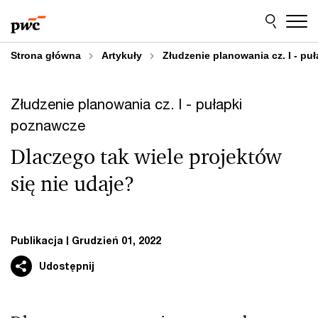
Przejdź
Przejdź
do
do
treści
stopki
Strona główna
Artykuły
Złudzenie planowania cz. I - p
Złudzenie planowania cz. I - pułapki
poznawcze
Dlaczego tak wiele projektów
się nie udaje?
Publikacja
Grudzień 01, 2022
Udostępnij