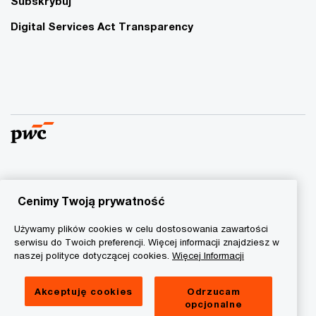
Subskrybuj
Digital Services Act Transparency
© 2015 - 2026 PwC. Wszelkie prawa zastrzeżone. Nazwa
PwC odnosi się do firm wchodzących w skład sieci PwC, z
Cenimy Twoją prywatność
których każda stanowi odrębny podmiot prawny. Więcej
Używamy plików cookies w celu dostosowania zawartości
informacji na stronie
www.pwc.com/structure
.
serwisu do Twoich preferencji. Więcej informacji znajdziesz w
naszej polityce dotyczącej cookies.
Więcej Informacji
Polityka prywatności
Informacja o ciasteczkach
Akceptuję cookies
Odrzucam
opcjonalne
Informacja prawna