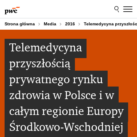
Przejdź
Przejdź
do
do
treści
stopki
Strona główna
Media
2016
Telemedycyna przyszłośc
Telemedycyna
przyszłością
prywatnego rynku
zdrowia w Polsce i w
całym regionie Europy
Środkowo-Wschodniej