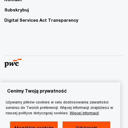
Subskrybuj
Digital Services Act Transparency
© 2015 - 2026 PwC. Wszelkie prawa zastrzeżone. Nazwa
PwC odnosi się do firm wchodzących w skład sieci PwC, z
Cenimy Twoją prywatność
których każda stanowi odrębny podmiot prawny. Więcej
Używamy plików cookies w celu dostosowania zawartości
informacji na stronie
www.pwc.com/structure
.
serwisu do Twoich preferencji. Więcej informacji znajdziesz w
naszej polityce dotyczącej cookies.
Więcej Informacji
Polityka prywatności
Informacja o ciasteczkach
Akceptuję cookies
Odrzucam