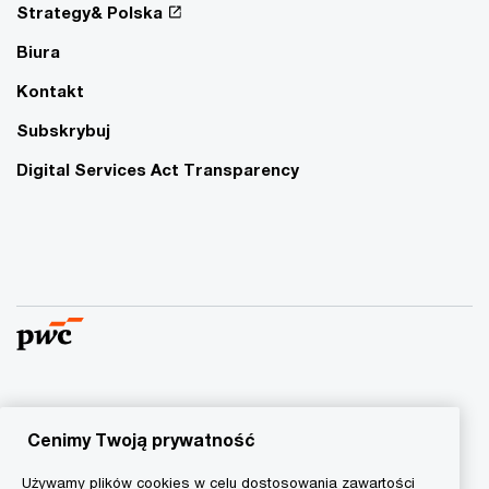
Strategy& Polska
Biura
Kontakt
Subskrybuj
Digital Services Act Transparency
© 2015 - 2026 PwC. Wszelkie prawa zastrzeżone. Nazwa
PwC odnosi się do firm wchodzących w skład sieci PwC, z
Cenimy Twoją prywatność
których każda stanowi odrębny podmiot prawny. Więcej
Używamy plików cookies w celu dostosowania zawartości
informacji na stronie
www.pwc.com/structure
.