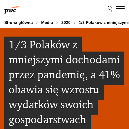
Przejdź
Przejdź
do
do
treści
stopki
Strona główna
Media
2020
1/3 Polaków z mniejszy
1/3 Polaków z
mniejszymi dochodami
przez pandemię, a 41%
obawia się wzrostu
wydatków swoich
gospodarstwach