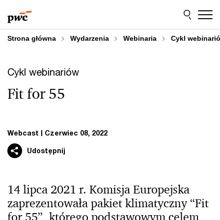
Przejdź
Przejdź
do
do
treści
stopki
Strona główna
Wydarzenia
Webinaria
Cykl webinarió
Cykl webinariów
Fit for 55
Webcast
Czerwiec 08, 2022
Udostępnij
14 lipca 2021 r. Komisja Europejska
zaprezentowała pakiet klimatyczny “Fit
for 55”, którego podstawowym celem