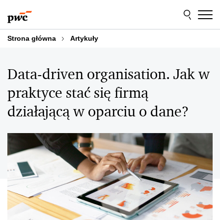
Przejdź
Przejdź
do
do
treści
stopki
Strona główna
Artykuły
Data-driven organisation. Jak w
praktyce stać się firmą
działającą w oparciu o dane?