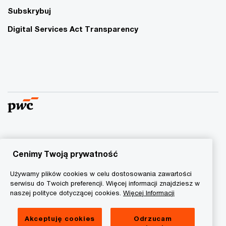
Subskrybuj
Digital Services Act Transparency
© 2015 - 2026 PwC. Wszelkie prawa zastrzeżone. Nazwa
PwC odnosi się do firm wchodzących w skład sieci PwC, z
Cenimy Twoją prywatność
których każda stanowi odrębny podmiot prawny. Więcej
Używamy plików cookies w celu dostosowania zawartości
informacji na stronie
www.pwc.com/structure
.
serwisu do Twoich preferencji. Więcej informacji znajdziesz w
naszej polityce dotyczącej cookies.
Więcej Informacji
Polityka prywatności
Informacja o ciasteczkach
Akceptuję cookies
Odrzucam