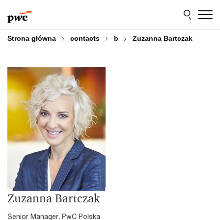
Przejdź
Przejdź
do
do
treści
stopki
Strona główna
contacts
b
Zuzanna Bartczak
Zuzanna Bartczak
Senior Manager, PwC Polska