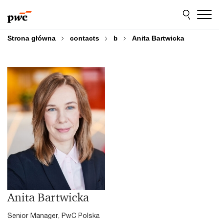
Przejdź
Przejdź
do
do
treści
stopki
Strona główna
contacts
b
Anita Bartwicka
Anita Bartwicka
Senior Manager, PwC Polska