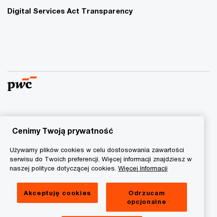
Digital Services Act Transparency
© 2015 - 2026 PwC. Wszelkie prawa zastrzeżone. Nazwa
PwC odnosi się do firm wchodzących w skład sieci PwC, z
Cenimy Twoją prywatność
których każda stanowi odrębny podmiot prawny. Więcej
Używamy plików cookies w celu dostosowania zawartości
informacji na stronie
www.pwc.com/structure
.
serwisu do Twoich preferencji. Więcej informacji znajdziesz w
naszej polityce dotyczącej cookies.
Więcej Informacji
Polityka prywatności
Informacja o ciasteczkach
Akceptuję cookies
Odrzucam
opcjonalne
Informacja prawna