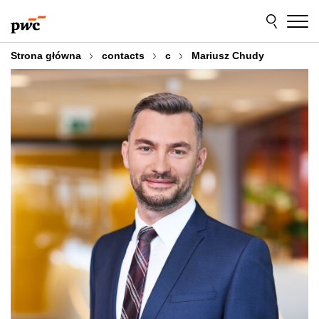
Przejdź
Przejdź
do
do
treści
stopki
Strona główna
contacts
c
Mariusz Chudy