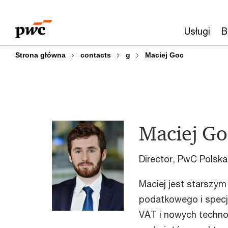
Przejdź
Przejdź
do
do
Usługi
B
treści
stopki
Strona główna
contacts
g
Maciej Goc
Maciej Go
Director, PwC Polska
Maciej jest starszy
podatkowego i specja
VAT i nowych technol