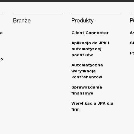
Branże
Produkty
P
ja
Client Connector
A
Aplikacja do JPK i
S
automatyzacji
P
podatków
wo
Automatyczna
weryfikacja
kontrahentów
Sprawozdania
finansowe
Weryfikacja JPK dla
firm