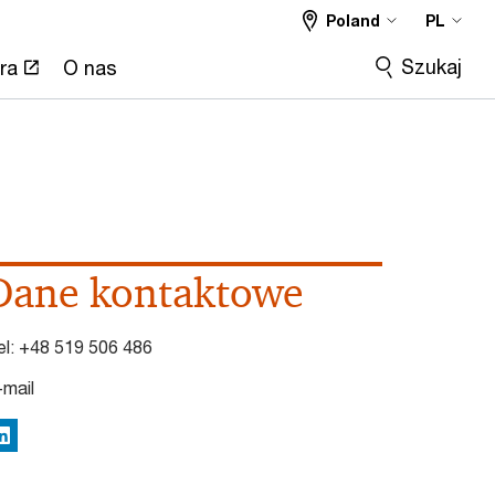
Poland
PL
Szukaj
ra
O nas
Dane kontaktowe
el:
+48 519 506 486
-mail
inkedIn