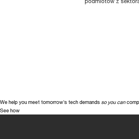
podmiotów z sektora 
We help you meet tomorrow’s tech demands
so you can
compe
See how