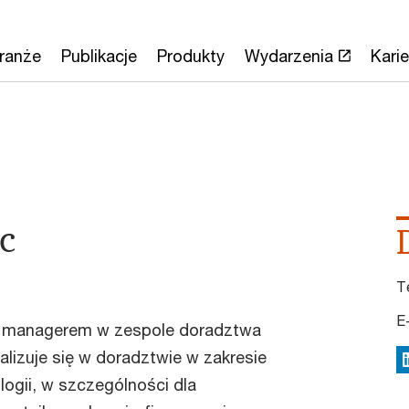
ranże
Publikacje
Produkty
Wydarzenia
Karie
c
T
E
m managerem w zespole doradztwa
lizuje się w doradztwie w zakresie
L
ogii, w szczególności dla