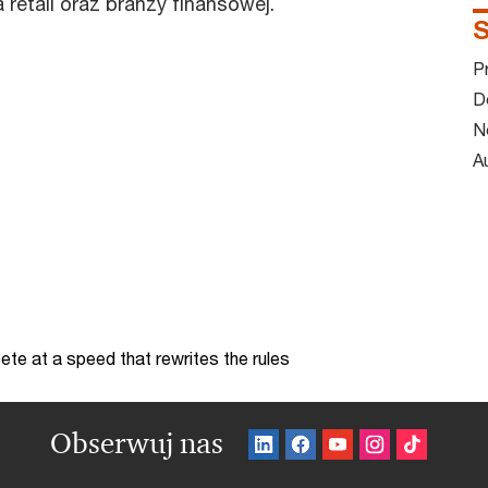
retail oraz branży finansowej.
S
P
D
N
A
te at a speed that rewrites the rules
Obserwuj nas