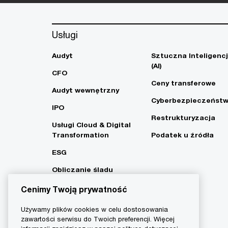
Usługi
Audyt
Sztuczna Inteligenc
(AI)
CFO
Ceny transferowe
Audyt wewnętrzny
Cyberbezpieczeńst
IPO
Restrukturyzacja
Usługi Cloud & Digital
Transformation
Podatek u źródła
ESG
Obliczanie śladu
węglowego i strategia
Cenimy Twoją prywatność
Net Zero
Używamy plików cookies w celu dostosowania
zawartości serwisu do Twoich preferencji. Więcej