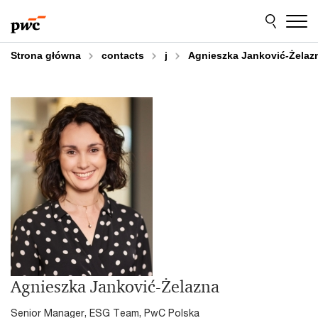
Przejdź
Przejdź
do
do
treści
stopki
Strona główna
contacts
j
Agnieszka Janković-Żelaz
Agnieszka Janković-Żelazna
Senior Manager, ESG Team, PwC Polska