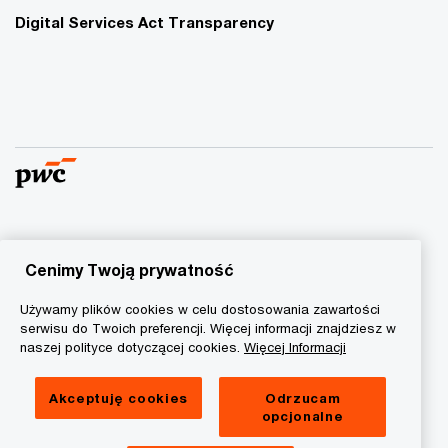
Digital Services Act Transparency
© 2015 - 2026 PwC. Wszelkie prawa zastrzeżone. Nazwa
PwC odnosi się do firm wchodzących w skład sieci PwC, z
Cenimy Twoją prywatność
których każda stanowi odrębny podmiot prawny. Więcej
Używamy plików cookies w celu dostosowania zawartości
informacji na stronie
www.pwc.com/structure
.
serwisu do Twoich preferencji. Więcej informacji znajdziesz w
naszej polityce dotyczącej cookies.
Więcej Informacji
Polityka prywatności
Informacja o ciasteczkach
Akceptuję cookies
Odrzucam
opcjonalne
Informacja prawna