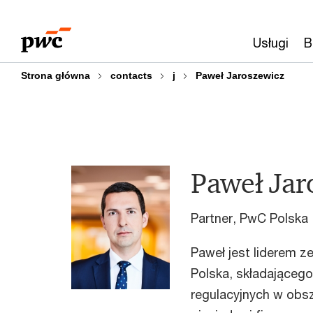
Przejdź
Przejdź
do
do
Usługi
B
treści
stopki
Strona główna
contacts
j
Paweł Jaroszewicz
Paweł Jar
Partner, PwC Polska
Paweł jest liderem 
Polska, składająceg
regulacyjnych w obsz