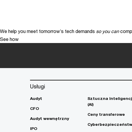
We help you meet tomorrow’s tech demands
so you can
compe
See how
Usługi
Audyt
Sztuczna Inteligenc
(AI)
CFO
Ceny transferowe
Audyt wewnętrzny
Cyberbezpieczeńst
IPO