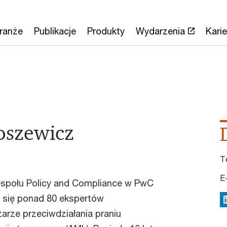
ranże
Publikacje
Produkty
Wydarzenia
Karie
oszewicz
T
E
zespołu Policy and Compliance w PwC
o się ponad 80 ekspertów
L
arze przeciwdziałania praniu