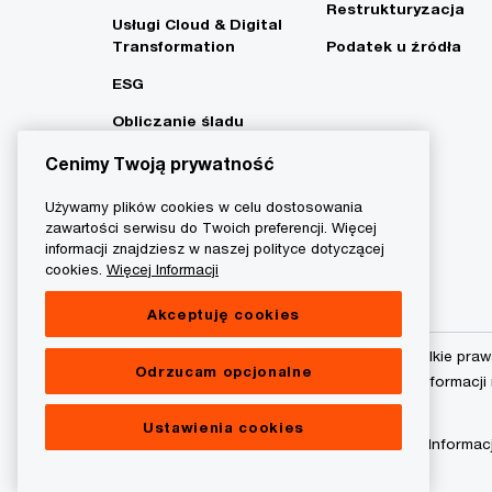
Restrukturyzacja
Usługi Cloud & Digital
Transformation
Podatek u źródła
ESG
Obliczanie śladu
węglowego i strategia
Cenimy Twoją prywatność
Net Zero
Używamy plików cookies w celu dostosowania
zawartości serwisu do Twoich preferencji. Więcej
informacji znajdziesz w naszej polityce dotyczącej
cookies.
Więcej Informacji
Akceptuję cookies
© 2015 - 2026 PwC. Wszelkie praw
Odrzucam opcjonalne
podmiot prawny. Więcej informacji
Ustawienia cookies
Polityka prywatności
Informac