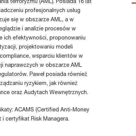
ania terroryzmu (AML). Posiada 16 lat
adczeniu profesjonalnych usług
zuje się w obszarze AML, a w
glądzie i analizie procesów w
e ich efektywności, proponowaniu
yzacji, projektowaniu modeli
 compliance, wsparciu klientów w
cji naprawczych w obszarze AML
egulatorów. Paweł posiada również
ządzaniu ryzykiem, jak również
ance oraz Audytach Wewnętrznych.
ikaty: ACAMS (Certified Anti-Money
 i certyfikat Risk Managera.