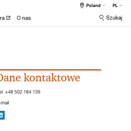
Poland
PL
Szukaj
ra
O nas
Dane kontaktowe
el:
+48 502 184 139
-mail
inkedIn