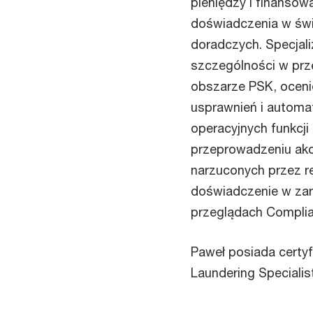
pieniędzy i finansow
doświadczenia w świ
doradczych. Specjali
szczególności w prze
obszarze PSK, oceni
usprawnień i automat
operacyjnych funkcji
przeprowadzeniu ak
narzuconych przez r
doświadczenie w zar
przeglądach Compli
Paweł posiada certyf
Laundering Specialist