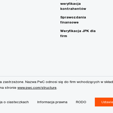
weryfikacja
kontrahentów
Sprawozdania
finansowe
Weryfikacja JPK dla
firm
a zastrzeżone. Nazwa PwC odnosi się do firm wchodzących w skład 
 na stronie
www.pwc.com/structure
.
ja o ciasteczkach
Informacja prawna
RODO
Ustawie