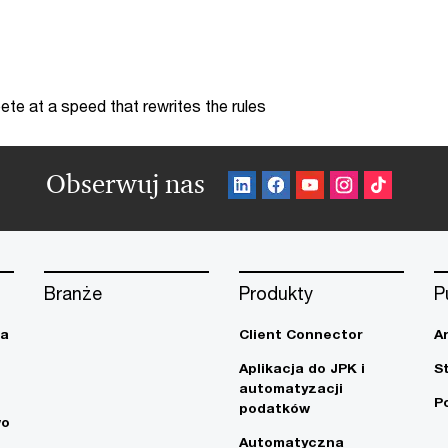
te at a speed that rewrites the rules
Obserwuj nas
Branże
Produkty
P
ja
Client Connector
A
Aplikacja do JPK i
S
automatyzacji
P
podatków
wo
Automatyczna