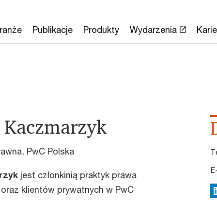
ranże
Publikacje
Produkty
Wydarzenia
Karie
a Kaczmarzyk
rawna, PwC Polska
T
E
rzyk
jest członkinią praktyk prawa
oraz klientów prywatnych w PwC
L