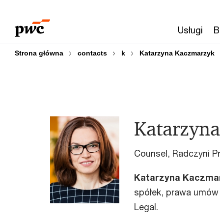
Przejdź
Przejdź
do
do
Usługi
B
treści
stopki
Strona główna
contacts
k
Katarzyna Kaczmarzyk
Katarzyn
Counsel, Radczyni P
Katarzyna Kaczma
spółek, prawa umów 
Legal.