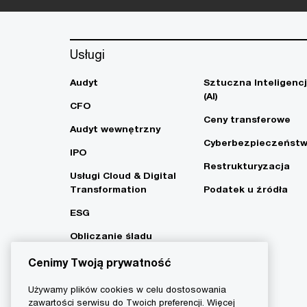
Usługi
Audyt
Sztuczna Inteligenc
(AI)
CFO
Ceny transferowe
Audyt wewnętrzny
Cyberbezpieczeńst
IPO
Restrukturyzacja
Usługi Cloud & Digital
Transformation
Podatek u źródła
ESG
Obliczanie śladu
węglowego i strategia
Cenimy Twoją prywatność
Net Zero
Używamy plików cookies w celu dostosowania
zawartości serwisu do Twoich preferencji. Więcej