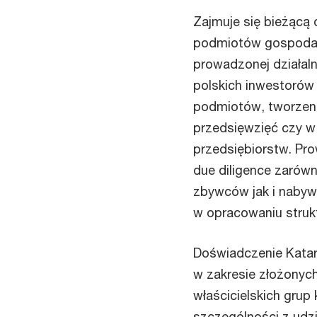
Zajmuje się bieżącą
podmiotów gospodar
prowadzonej działaln
polskich inwestorów
podmiotów, tworzen
przedsięwzięć czy w 
przedsiębiorstw. Pr
due diligence zarów
zbywców jak i nabyw
w opracowaniu strukt
Doświadczenie Kata
w zakresie złożonych
właścicielskich grup
szczególności z udz