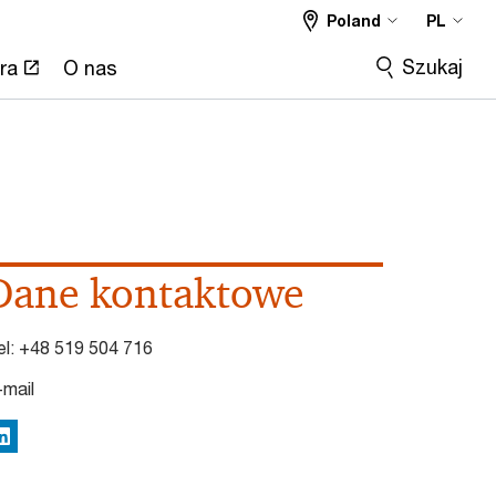
Poland
PL
Szukaj
ra
O nas
Dane kontaktowe
el:
+48 519 504 716
-mail
inkedIn