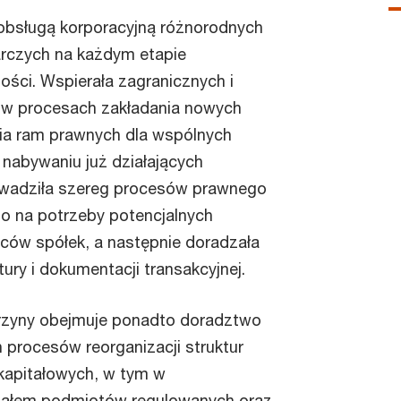
 obsługą korporacyjną różnorodnych
czych na każdym etapie
ości. Wspierała zagranicznych i
 w procesach zakładania nowych
ia ram prawnych dla wspólnych
nabywaniu już działających
owadziła szereg procesów prawnego
no na potrzeby potencjalnych
ców spółek, a następnie doradzała
ury i dokumentacji transakcyjnej.
rzyny obejmuje ponadto doradztwo
 procesów reorganizacji struktur
 kapitałowych, w tym w
iałem podmiotów regulowanych oraz