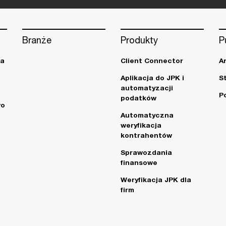
Branże
Produkty
P
ja
Client Connector
A
Aplikacja do JPK i
S
automatyzacji
P
podatków
wo
Automatyczna
weryfikacja
kontrahentów
Sprawozdania
finansowe
Weryfikacja JPK dla
firm