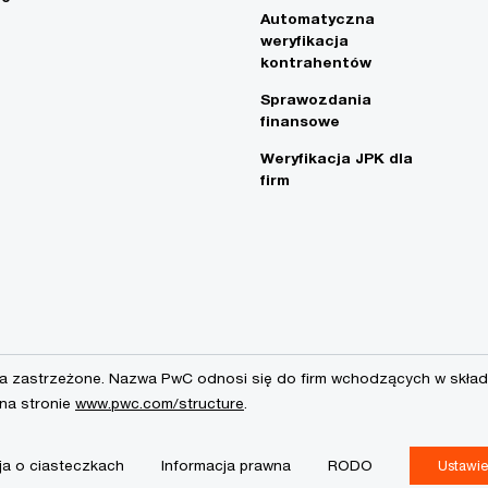
Automatyczna
weryfikacja
kontrahentów
Sprawozdania
finansowe
Weryfikacja JPK dla
firm
a zastrzeżone. Nazwa PwC odnosi się do firm wchodzących w skład 
 na stronie
www.pwc.com/structure
.
ja o ciasteczkach
Informacja prawna
RODO
Ustawie