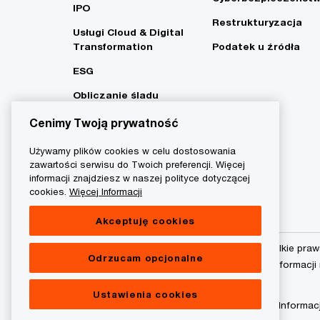
IPO
Restrukturyzacja
Usługi Cloud & Digital
Transformation
Podatek u źródła
ESG
Obliczanie śladu
węglowego i strategia
Cenimy Twoją prywatność
Net Zero
Używamy plików cookies w celu dostosowania
zawartości serwisu do Twoich preferencji. Więcej
informacji znajdziesz w naszej polityce dotyczącej
cookies.
Więcej Informacji
Akceptuję cookies
© 2015 - 2026 PwC. Wszelkie praw
Odrzucam opcjonalne
podmiot prawny. Więcej informacji
Ustawienia cookies
Polityka prywatności
Informac