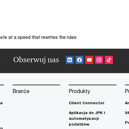
te at a speed that rewrites the rules
Obserwuj nas
Branże
Produkty
P
ja
Client Connector
A
Aplikacja do JPK i
S
automatyzacji
P
podatków
wo