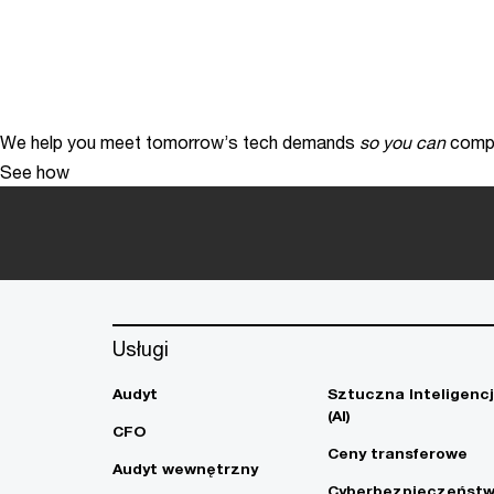
We help you meet tomorrow’s tech demands
so you can
compe
See how
Usługi
Audyt
Sztuczna Inteligenc
(AI)
CFO
Ceny transferowe
Audyt wewnętrzny
Cyberbezpieczeńst