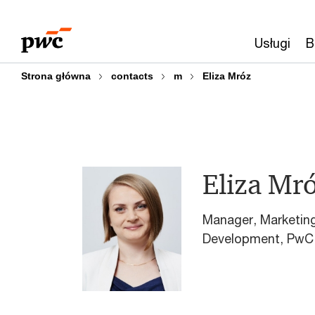
Przejdź
Przejdź
do
do
Usługi
B
treści
stopki
Strona główna
contacts
m
Eliza Mróz
Eliza Mr
Manager, Marketin
Development, PwC