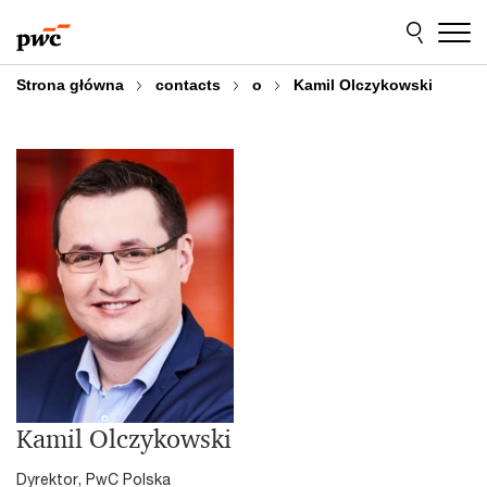
Przejdź
Przejdź
do
do
treści
stopki
Strona główna
contacts
o
Kamil Olczykowski
Kamil Olczykowski
Dyrektor, PwC Polska