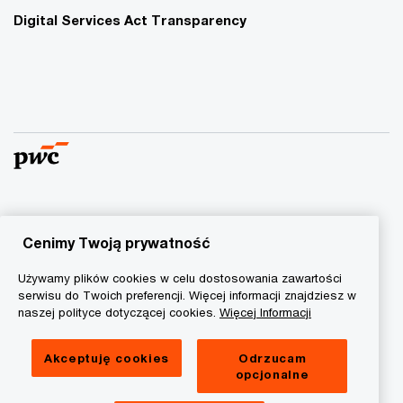
Digital Services Act Transparency
© 2015 - 2026 PwC. Wszelkie prawa zastrzeżone. Nazwa
PwC odnosi się do firm wchodzących w skład sieci PwC, z
Cenimy Twoją prywatność
których każda stanowi odrębny podmiot prawny. Więcej
Używamy plików cookies w celu dostosowania zawartości
informacji na stronie
www.pwc.com/structure
.
serwisu do Twoich preferencji. Więcej informacji znajdziesz w
naszej polityce dotyczącej cookies.
Więcej Informacji
Polityka prywatności
Informacja o ciasteczkach
Akceptuję cookies
Odrzucam
opcjonalne
Informacja prawna