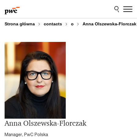
Przejdź
Przejdź
do
do
treści
stopki
Strona główna
contacts
o
Anna Olszewska-Florczak
Anna Olszewska-Florczak
Manager, PwC Polska