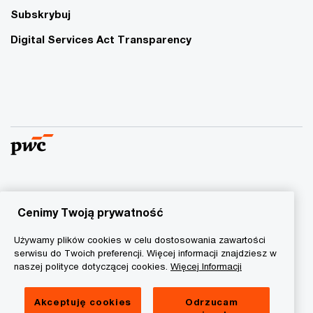
Subskrybuj
Digital Services Act Transparency
© 2015 - 2026 PwC. Wszelkie prawa zastrzeżone. Nazwa
PwC odnosi się do firm wchodzących w skład sieci PwC, z
Cenimy Twoją prywatność
których każda stanowi odrębny podmiot prawny. Więcej
Używamy plików cookies w celu dostosowania zawartości
informacji na stronie
www.pwc.com/structure
.
serwisu do Twoich preferencji. Więcej informacji znajdziesz w
naszej polityce dotyczącej cookies.
Więcej Informacji
Polityka prywatności
Informacja o ciasteczkach
Akceptuję cookies
Odrzucam