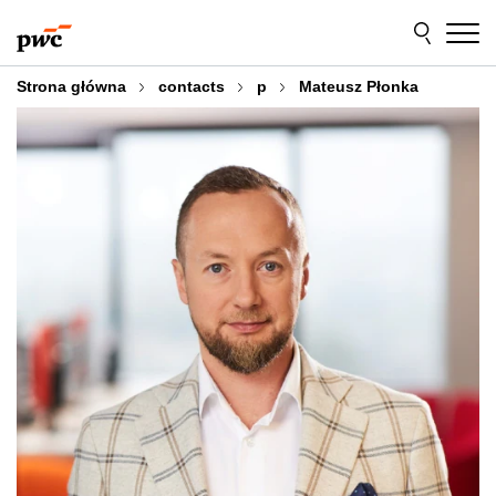
Przejdź
Przejdź
do
do
treści
stopki
Strona główna
contacts
p
Mateusz Płonka