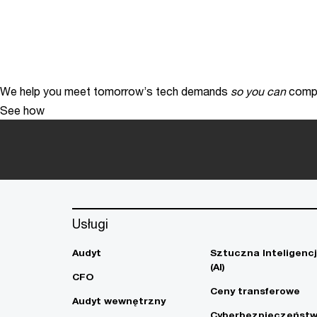
We help you meet tomorrow’s tech demands
so you can
compe
See how
Usługi
Audyt
Sztuczna Inteligenc
(AI)
CFO
Ceny transferowe
Audyt wewnętrzny
Cyberbezpieczeńst