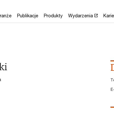
ranże
Publikacje
Produkty
Wydarzenia
Karie
ki
a
T
E