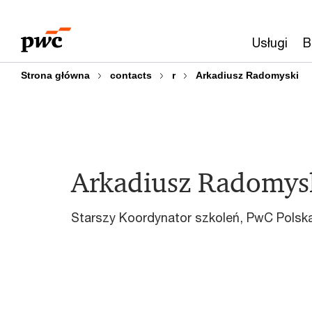
Przejdź
Przejdź
do
do
Usługi
B
treści
stopki
Strona główna
contacts
r
Arkadiusz Radomyski
Arkadiusz Radomys
Starszy Koordynator szkoleń, PwC Polsk