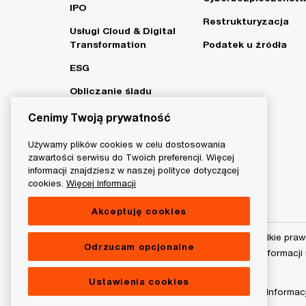
IPO
Restrukturyzacja
Usługi Cloud & Digital
Transformation
Podatek u źródła
ESG
Obliczanie śladu
węglowego i strategia
Cenimy Twoją prywatność
Net Zero
Używamy plików cookies w celu dostosowania
zawartości serwisu do Twoich preferencji. Więcej
informacji znajdziesz w naszej polityce dotyczącej
cookies.
Więcej Informacji
Akceptuję cookies
© 2015 - 2026 PwC. Wszelkie praw
Odrzucam opcjonalne
podmiot prawny. Więcej informacji
Ustawienia cookies
Polityka prywatności
Informac