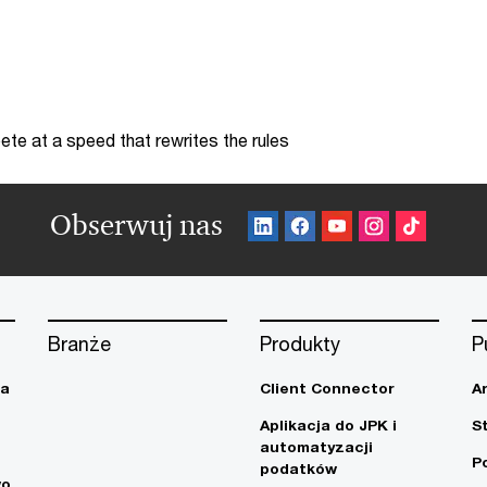
te at a speed that rewrites the rules
Obserwuj nas
Branże
Produkty
P
ja
Client Connector
A
Aplikacja do JPK i
S
automatyzacji
P
podatków
wo