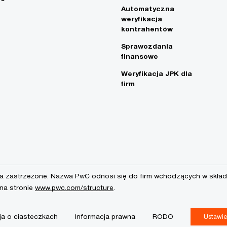
Automatyczna
weryfikacja
kontrahentów
Sprawozdania
finansowe
Weryfikacja JPK dla
firm
a zastrzeżone. Nazwa PwC odnosi się do firm wchodzących w skład 
 na stronie
www.pwc.com/structure
.
ja o ciasteczkach
Informacja prawna
RODO
Ustawie