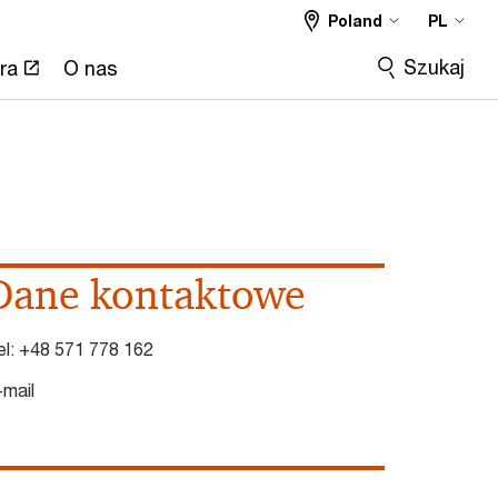
Poland
PL
Szukaj
ra
O nas
Dane kontaktowe
el:
+48 571 778 162
-mail