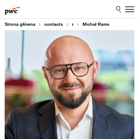
Przejdź
Przejdź
do
do
treści
stopki
Strona główna
contacts
r
Michał Rams