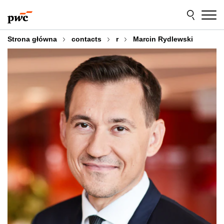
Przejdź
Przejdź
do
do
treści
stopki
Strona główna
contacts
r
Marcin Rydlewski