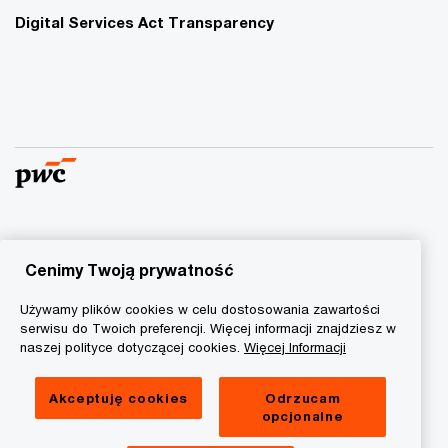
Digital Services Act Transparency
© 2015 - 2026 PwC. Wszelkie prawa zastrzeżone. Nazwa
PwC odnosi się do firm wchodzących w skład sieci PwC, z
Cenimy Twoją prywatność
których każda stanowi odrębny podmiot prawny. Więcej
Używamy plików cookies w celu dostosowania zawartości
informacji na stronie
www.pwc.com/structure
.
serwisu do Twoich preferencji. Więcej informacji znajdziesz w
naszej polityce dotyczącej cookies.
Więcej Informacji
Polityka prywatności
Informacja o ciasteczkach
Akceptuję cookies
Odrzucam
opcjonalne
Informacja prawna