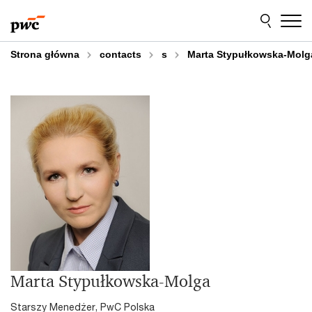
Przejdź
Przejdź
do
do
treści
stopki
Strona główna
contacts
s
Marta Stypułkowska-Molg
Marta Stypułkowska-Molga
Starszy Menedżer, PwC Polska