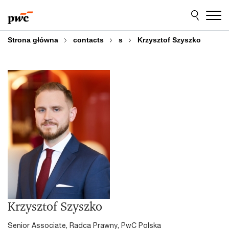
Przejdź
Przejdź
do
do
treści
stopki
Strona główna
contacts
s
Krzysztof Szyszko
Krzysztof Szyszko
Senior Associate, Radca Prawny, PwC Polska