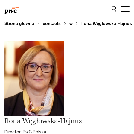
Przejdź
Przejdź
do
do
treści
stopki
Strona główna
contacts
w
Ilona Węgłowska-Hajnus
Ilona Węgłowska-Hajnus
Director, PwC Polska