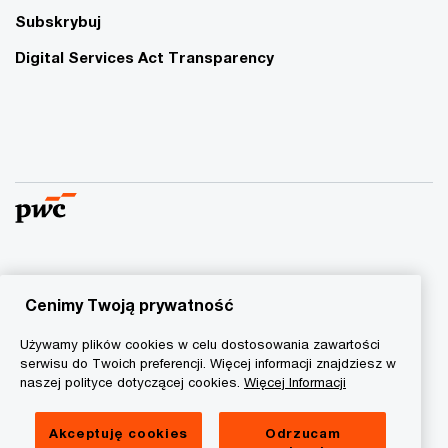
Subskrybuj
Digital Services Act Transparency
© 2015 - 2026 PwC. Wszelkie prawa zastrzeżone. Nazwa
PwC odnosi się do firm wchodzących w skład sieci PwC, z
Cenimy Twoją prywatność
których każda stanowi odrębny podmiot prawny. Więcej
Używamy plików cookies w celu dostosowania zawartości
informacji na stronie
www.pwc.com/structure
.
serwisu do Twoich preferencji. Więcej informacji znajdziesz w
naszej polityce dotyczącej cookies.
Więcej Informacji
Polityka prywatności
Informacja o ciasteczkach
Akceptuję cookies
Odrzucam