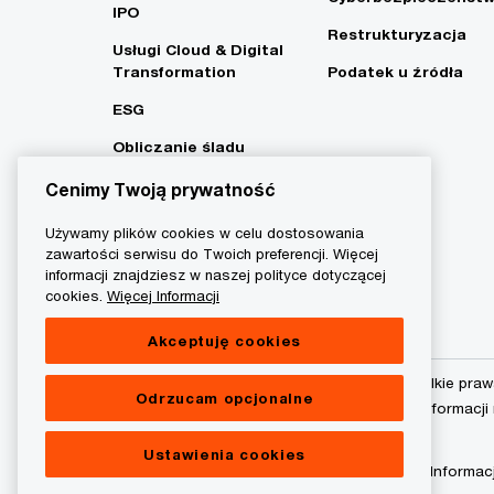
IPO
Restrukturyzacja
Usługi Cloud & Digital
Transformation
Podatek u źródła
ESG
Obliczanie śladu
węglowego i strategia
Cenimy Twoją prywatność
Net Zero
Używamy plików cookies w celu dostosowania
zawartości serwisu do Twoich preferencji. Więcej
informacji znajdziesz w naszej polityce dotyczącej
cookies.
Więcej Informacji
Akceptuję cookies
© 2015 - 2026 PwC. Wszelkie praw
Odrzucam opcjonalne
podmiot prawny. Więcej informacji
Ustawienia cookies
Polityka prywatności
Informac