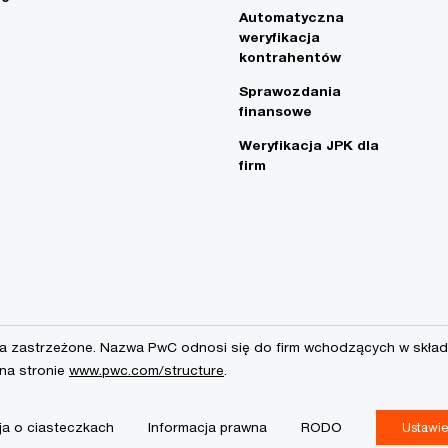
Automatyczna
weryfikacja
kontrahentów
Sprawozdania
finansowe
Weryfikacja JPK dla
firm
a zastrzeżone. Nazwa PwC odnosi się do firm wchodzących w skład 
 na stronie
www.pwc.com/structure
.
ja o ciasteczkach
Informacja prawna
RODO
Ustawie