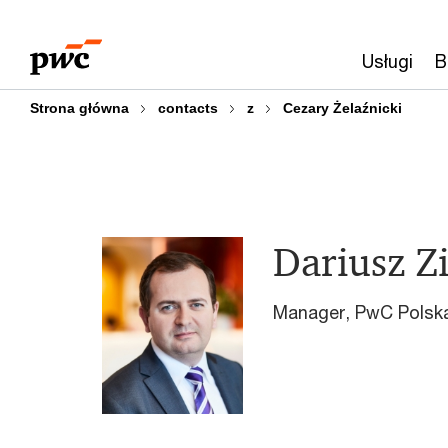
Przejdź
Przejdź
do
do
Usługi
B
treści
stopki
Strona główna
contacts
z
Cezary Żelaźnicki
Dariusz Zi
Manager, PwC Polsk