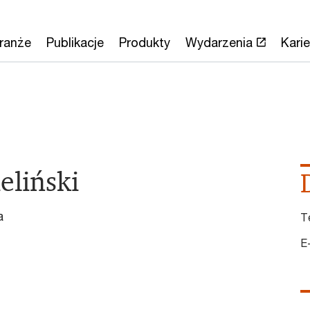
ranże
Publikacje
Produkty
Wydarzenia
Karie
eliński
a
T
E