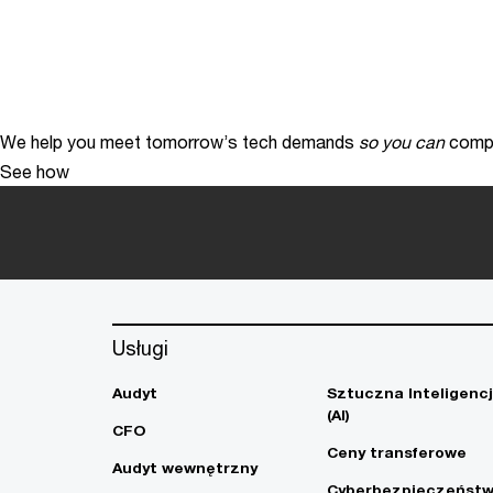
We help you meet tomorrow’s tech demands
so you can
compe
See how
Usługi
Audyt
Sztuczna Inteligenc
(AI)
CFO
Ceny transferowe
Audyt wewnętrzny
Cyberbezpieczeńst