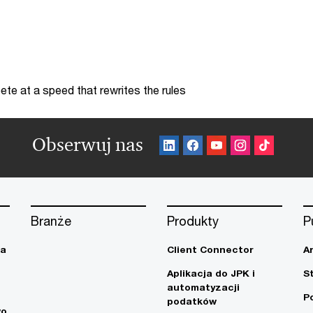
te at a speed that rewrites the rules
Obserwuj nas
Branże
Produkty
P
ja
Client Connector
A
Aplikacja do JPK i
S
automatyzacji
P
podatków
wo