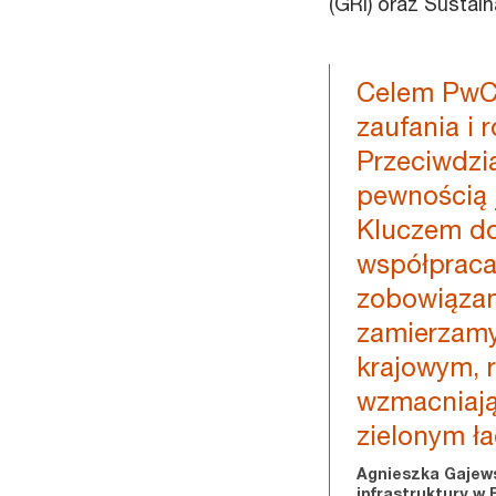
(GRI) oraz Sustai
Celem PwC 
zaufania i
Przeciwdzi
pewnością 
Kluczem do
współpraca
zobowiązan
zamierzamy
krajowym, 
wzmacniają
zielonym ła
Agnieszka Gajewsk
infrastruktury w