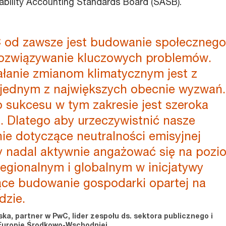
nability Accounting Standards Board (SASB).
od zawsze jest budowanie społecznego
 rozwiązywanie kluczowych problemów.
ałanie zmianom klimatycznym jest z
jednym z największych obecnie wyzwań.
 sukcesu w tym zakresie jest szeroka
. Dlatego aby urzeczywistnić nasze
ie dotyczące neutralności emisyjnej
 nadal aktywnie angażować się na pozi
regionalnym i globalnym w inicjatywy
ce budowanie gospodarki opartej na
dzie.
a, partner w PwC, lider zespołu ds. sektora publicznego i
 Europie Środkowo-Wschodniej