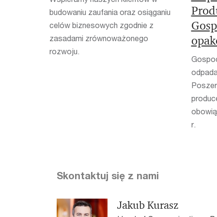
Prod
budowaniu zaufania oraz osiąganiu
Gosp
celów biznesowych zgodnie z
zasadami zrównoważonego
opak
rozwoju.
Gospod
odpada
Poszer
produc
obowią
r.
Skontaktuj się z nami
Jakub Kurasz