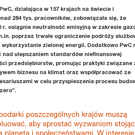
wC, działająca w 157 krajach na świecie i
nad 284 tys. pracowników, zobowiązała się, że
0 r. osiągnie neutralność emisyjną w zakresie ga
m.in. poprzez trwałe ograniczenie podróży służb
 wykorzystanie zielonej energii. Dodatkowo PwC 
 nad ulepszaniem standardów niefinansowej
i przedsiębiorstw, promując praktyki związane 
ywem biznesu na klimat oraz współpracować ze
resariuszami w celu przyspieszenia procesu budo
t zero”.
spodarki poszczególnych krajów muszą
luować, aby sprostać wyzwaniom stoją
 planetą i społeczeństwami. W interesie