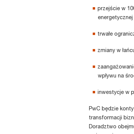
przejście w 1
energetycznej 
trwałe ograni
zmiany w łańc
zaangażowanie
wpływu na śr
inwestycje w p
PwC będzie konty
transformacji bi
Doradztwo obejmu