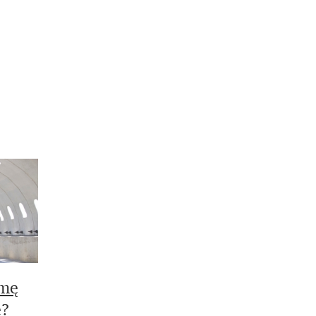
rmę
e?