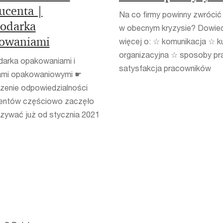
ucenta |
Na co firmy powinny zwróci
odarka
w obecnym kryzysie? Dowied
owaniami
więcej o: ☆ komunikacja ☆ ku
organizacyjna ☆ sposoby pr
arka opakowaniami i
satysfakcja pracowników
mi opakowaniowymi ☛
zenie odpowiedzialności
entów częściowo zaczęło
zywać już od stycznia 2021