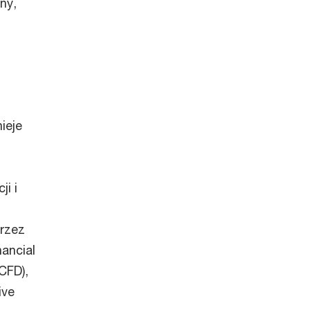
ny,
ieje
i
i i
przez
ancial
CFD),
ive