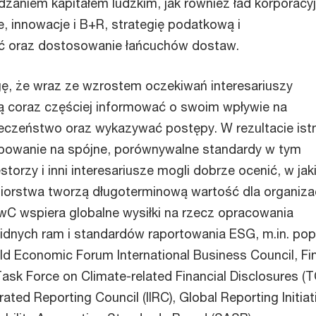
dzaniem kapitałem ludzkim, jak również ład korporacyj
 innowacje i B+R, strategię podatkową i
 oraz dostosowanie łańcuchów dostaw.
, że wraz ze wzrostem oczekiwań interesariuszy
ą coraz częściej informować o swoim wpływie na
eczeństwo oraz wykazywać postępy. W rezultacie istn
bowanie na spójne, porównywalne standardy w tym
storzy i inni interesariusze mogli dobrze ocenić, w jak
orstwa tworzą długoterminową wartość dla organizacj
C wspiera globalne wysiłki na rzecz opracowania
olidnych ram i standardów raportowania ESG, m.in. po
d Economic Forum International Business Council, Fin
Task Force on Climate-related Financial Disclosures (T
grated Reporting Council (IIRC), Global Reporting Initiat