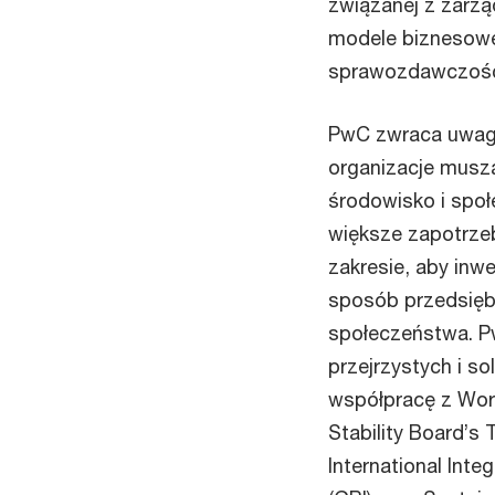
związanej z zarzą
modele biznesowe,
sprawozdawczość
PwC zwraca uwagę
organizacje musz
środowisko i społ
większe zapotrze
zakresie, aby inwe
sposób przedsiębi
społeczeństwa. Pw
przejrzystych i s
współpracę z Worl
Stability Board’s 
International Inte