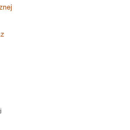
znej
az
j