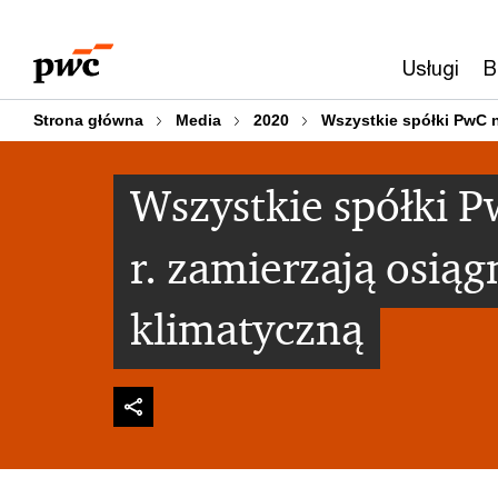
Przejdź
Przejdź
do
do
Usługi
B
treści
stopki
Strona główna
Media
2020
Wszystkie spółki PwC n
Wszystkie spółki P
r. zamierzają osią
klimatyczną