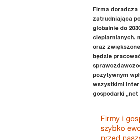
Firma doradcza P
zatrudniająca po
globalnie do 203
cieplarnianych, 
oraz zwiększone
będzie pracować
sprawozdawczośc
pozytywnym wpł
wszystkimi inte
gospodarki „ne
Firmy i go
szybko ewo
przed naszą