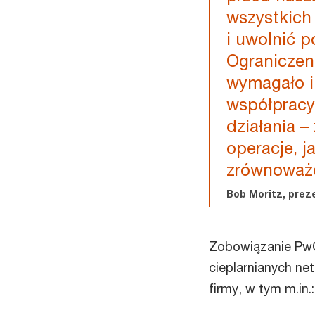
wszystkich 
i uwolnić p
Ograniczeni
wymagało i
współpracy
działania –
operacje, j
zrównoważo
Bob Moritz, prez
Zobowiązanie PwC
cieplarnianych net
firmy, w tym m.in.: