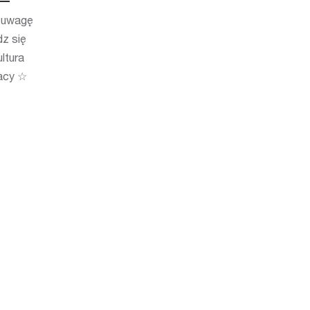
ć uwagę
z się
ltura
acy ☆