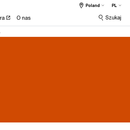
Poland
PL
Szukaj
ra
O nas
ą