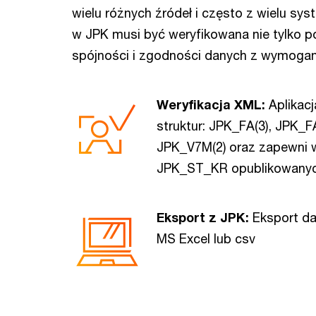
wielu różnych źródeł i często z wielu s
w JPK musi być weryfikowana nie tylko p
spójności i zgodności danych z wymog
Weryfikacja XML:
Aplikacj
struktur: JPK_FA(3), JPK_
JPK_V7M(2) oraz zapewni w
JPK_ST_KR opublikowanych
Eksport z JPK:
Eksport d
MS Excel lub csv