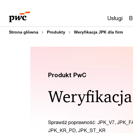
Przejdź
Przejdź
do
do
Usługi
B
treści
stopki
Strona główna
Produkty
Weryfikacja JPK dla firm
Produkt PwC
Weryfikacja
Sprawdź poprawność: JPK_V7, JPK_FA
JPK_KR_PD, JPK_ST_KR