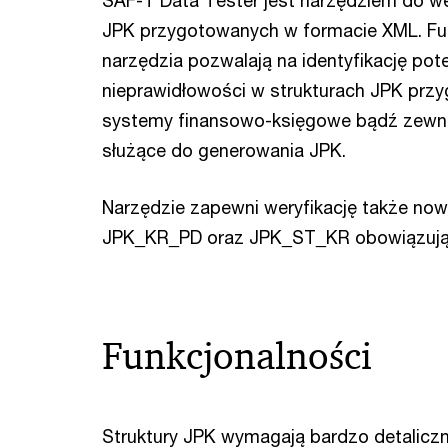
SAF-T Data Tester jest narzędziem do wer
JPK przygotowanych w formacie XML. Fu
narzędzia pozwalają na identyfikację pot
nieprawidłowości w strukturach JPK prz
systemy finansowo-księgowe bądź zewnę
służące do generowania JPK.
Narzędzie zapewni weryfikację także now
JPK_KR_PD oraz JPK_ST_KR obowiązując
Funkcjonalności
Struktury JPK wymagają bardzo detalicz