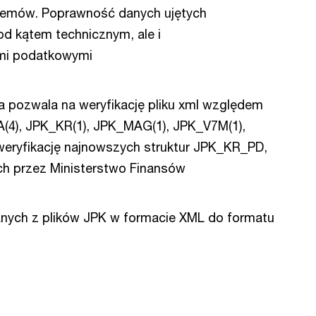
ystemów. Poprawność danych ujętych
od kątem technicznym, ale i
ami podatkowymi
a pozwala na weryfikację pliku xml względem
FA(4), JPK_KR(1), JPK_MAG(1), JPK_V7M(1),
eryfikację najnowszych struktur JPK_KR_PD,
 przez Ministerstwo Finansów
anych z plików JPK w formacie XML do formatu