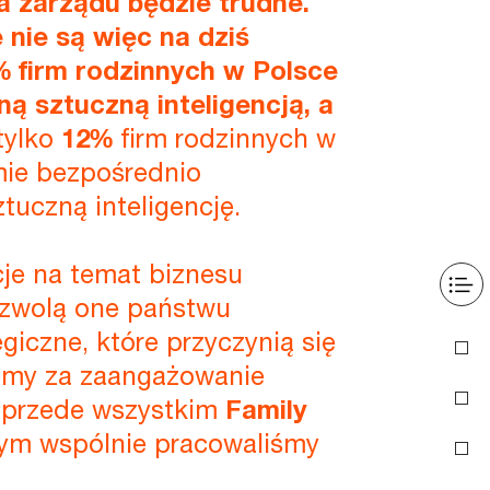
ka zarządu będzie trudne.
nie są więc na dziś
 firm rodzinnych w Polsce
ną sztuczną inteligencją, a
tylko
12%
firm rodzinnych w
mie bezpośrednio
tuczną inteligencję.
je na temat biznesu
ozwolą one państwu
iczne, które przyczynią się
jemy za zaangażowanie
 przede wszystkim
Family
órym wspólnie pracowaliśmy