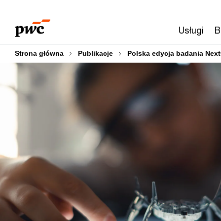
Przejdź
Przejdź
do
do
Usługi
B
treści
stopki
Strona główna
Publikacje
Polska edycja badania Nex