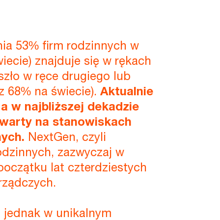
ia 53% firm rodzinnych w
ecie) znajduje się w rękach
szło w ręce drugiego lub
z 68% na świecie).
Aktualnie
t a w najbliższej dekadzie
warty na stanowiskach
nych.
NextGen, czyli
rodzinnych, zazwyczaj w
początku lat czterdziestych
arządczych.
oi jednak w unikalnym