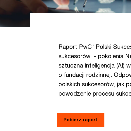
Raport PwC “Polski Sukceso
sukcesorów - pokolenia Ne
sztuczna inteligencja (AI) 
o fundacji rodzinnej. Odpo
polskich sukcesorów, jak p
powodzenie procesu sukcesj
Pobierz raport