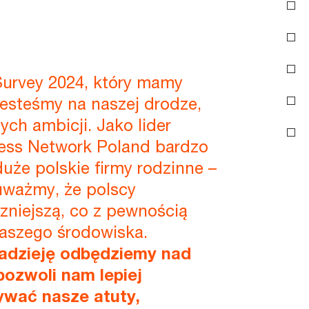
 Survey 2024, który mamy
jesteśmy na naszej drodze,
ch ambicji. Jako lider
ess Network Poland bardzo
że polskie firmy rodzinne –
uważmy, że polscy
zniejszą, co z pewnością
naszego środowiska.
nadzieję odbędziemy nad
pozwoli nam lepiej
ywać nasze atuty,