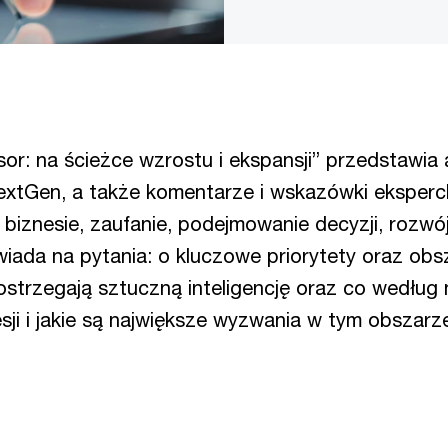
r: na ścieżce wzrostu i ekspansji” przedstawia
xtGen, a także komentarze i wskazówki eksperck
w biznesie, zaufanie, podejmowanie decyzji, rozwój
wiada na pytania: o kluczowe priorytety oraz o
ostrzegają sztuczną inteligencję oraz co według
i i jakie są największe wyzwania w tym obszarze