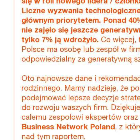
się w roli nowego lidera / człon
Liczne wyzwania technologiczne 
głównym priorytetem. Ponad 40%
nie zajęło się jeszcze generatyw
tylko 7% ją wdrożyło.
Co więcej, 
Polsce ma osobę lub zespół w fir
odpowiedzialny za generatywną sz
Oto najnowsze dane i rekomendac
rodzinnego. Mamy nadzieję, że p
podejmować lepsze decyzje strateg
do rozwoju waszych firm. Dzięku
całemu zespołowi ekspertów oraz
Business Network Poland
, z kt
nad tym raportem.