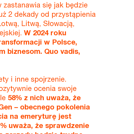
 zastanawia się jak będzie
już 2 dekady od przystąpienia
Łotwą, Litwą, Słowacją,
jskiej.
W 2024 roku
ransformacji w Polsce,
im biznesom. Quo vadis,
y i inne spojrzenie.
ozytywnie ocenia swoje
le
58% z nich uważa, że
Gen – obecnego pokolenia
cia na emeryturę jest
7% uważa, że sprawdzenie