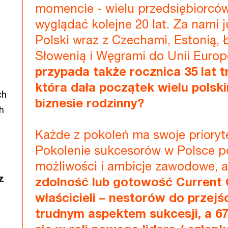
momencie - wielu przedsiębiorców
wyglądać kolejne 20 lat. Za nami 
Polski wraz z Czechami, Estonią, 
Słowenią i Węgrami do Unii Europe
przypada także rocznica 35 lat t
która dała początek wielu polsk
ch
biznesie rodzinny?
h
Każde z pokoleń ma swoje priorytet
Pokolenie sukcesorów w Polsce p
możliwości i ambicje zawodowe, a
z
zdolność lub gotowość Current 
właścicieli – nestorów do przejś
trudnym aspektem sukcesji, a 6