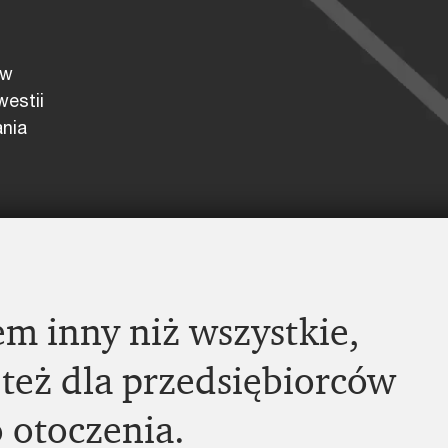
 w
westii
nia
em inny niż wszystkie,
 też dla przedsiębiorców
 otoczenia.