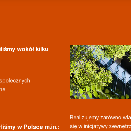
liśmy wokół kilku
 społecznych
zne
Realizujemy zarówno włas
się w inicjatywy zewnętrz
iśmy w Polsce m.in.: