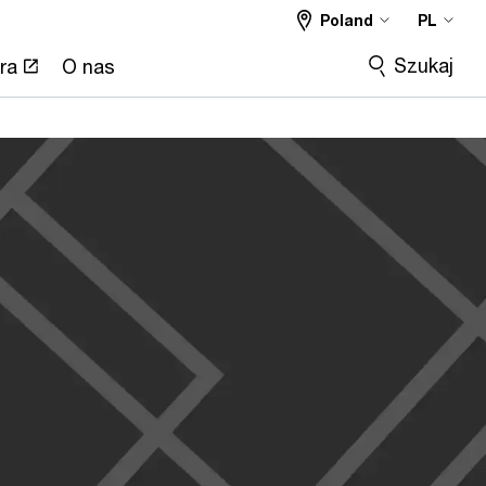
Poland
PL
Szukaj
ra
O nas