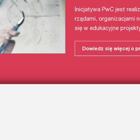
Inicjatywa PwC jest real
rządami, organizacjami n
się w edukacyjne projekt
Dowiedz się więcej o p