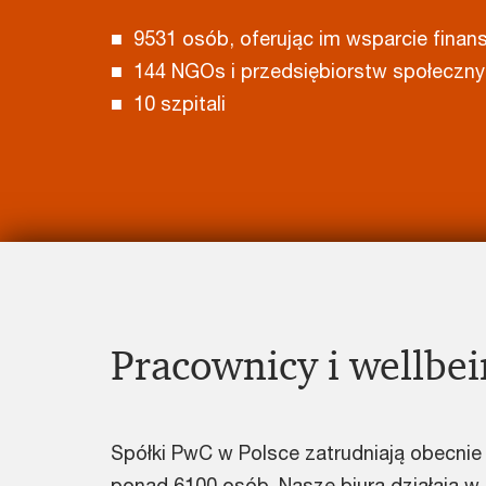
■ 9531 osób, oferując im wsparcie finan
■ 144 NGOs i przedsiębiorstw społeczn
■ 10 szpitali
Pracownicy i wellbe
Spółki PwC w Polsce zatrudniają obecnie
ponad 6100 osób. Nasze biura działają w