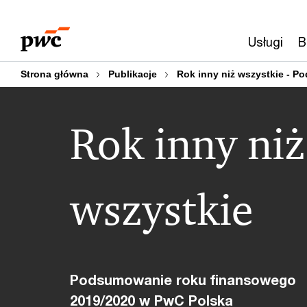
Przejdź
Przejdź
do
do
Usługi
B
treści
stopki
Strona główna
Publikacje
Rok inny niż wszystkie - 
Rok inny niż
wszystkie
Podsumowanie roku finansowego
2019/2020 w PwC Polska