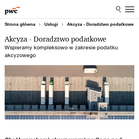
Przejdź
Przejdź
do
do
treści
stopki
Strona główna
Usługi
Akcyza - Doradztwo podatkowe
Akcyza - Doradztwo podatkowe
Wspieramy kompleksowo w zakresie podatku
akcyzowego