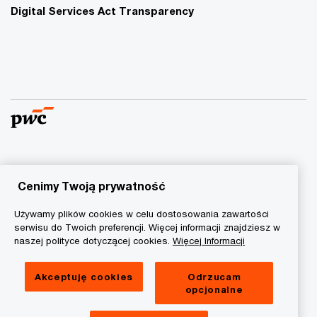
Digital Services Act Transparency
© 2015 - 2026 PwC. Wszelkie prawa zastrzeżone. Nazwa
PwC odnosi się do firm wchodzących w skład sieci PwC, z
Cenimy Twoją prywatność
których każda stanowi odrębny podmiot prawny. Więcej
Używamy plików cookies w celu dostosowania zawartości
informacji na stronie
www.pwc.com/structure
.
serwisu do Twoich preferencji. Więcej informacji znajdziesz w
naszej polityce dotyczącej cookies.
Więcej Informacji
Polityka prywatności
Informacja o ciasteczkach
Akceptuję cookies
Odrzucam
opcjonalne
Informacja prawna
RODO