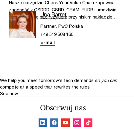
Nasze narzędzie Check Your Value Chain zapewnia
zgodność z CSDDD, CSRD, CBAM, EUDR i umożliwia
Una Barret
pełną kontrolę nad ryzykiem przy niskim nakładzie
zasobów.
Partner, PwC Polska
+48 519 508 160
E-mail
We help you meet tomorrow’s tech demands
so you can
compete at a speed that rewrites the rules
See how
Obserwuj nas