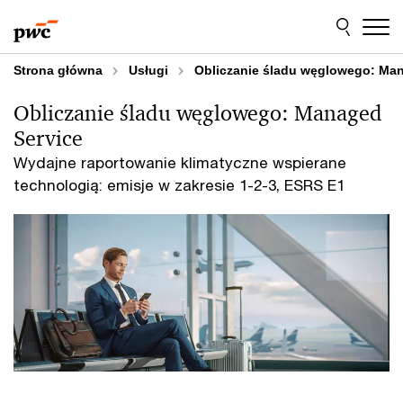
Przejdź
Przejdź
do
do
treści
stopki
Strona główna
Usługi
Obliczanie śladu węglowego: Ma
Obliczanie śladu węglowego: Managed
Service
Wydajne raportowanie klimatyczne wspierane
technologią: emisje w zakresie 1-2-3, ESRS E1