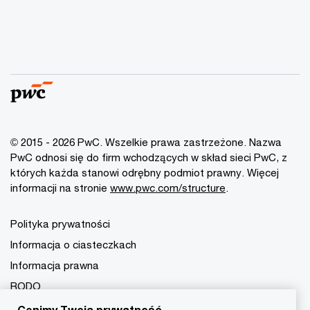
© 2015 - 2026 PwC. Wszelkie prawa zastrzeżone. Nazwa
PwC odnosi się do firm wchodzących w skład sieci PwC, z
których każda stanowi odrębny podmiot prawny. Więcej
informacji na stronie
www.pwc.com/structure
.
Polityka prywatności
Informacja o ciasteczkach
Informacja prawna
RODO
Ustawienia cookies
Cenimy Twoją prywatność