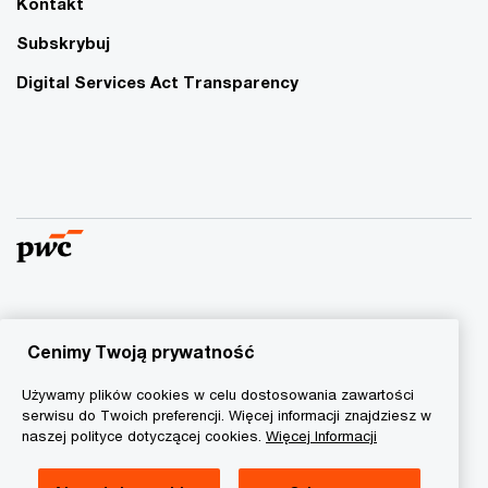
Kontakt
Subskrybuj
Digital Services Act Transparency
© 2015 - 2026 PwC. Wszelkie prawa zastrzeżone. Nazwa
PwC odnosi się do firm wchodzących w skład sieci PwC, z
Cenimy Twoją prywatność
których każda stanowi odrębny podmiot prawny. Więcej
Używamy plików cookies w celu dostosowania zawartości
informacji na stronie
www.pwc.com/structure
.
serwisu do Twoich preferencji. Więcej informacji znajdziesz w
naszej polityce dotyczącej cookies.
Więcej Informacji
Polityka prywatności
Informacja o ciasteczkach