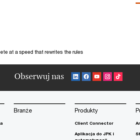
te at a speed that rewrites the rules
Obserwuj nas
Branże
Produkty
P
ja
Client Connector
A
Aplikacja do JPK i
S