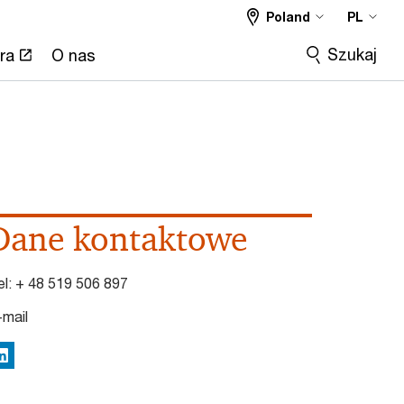
Poland
PL
Szukaj
ra
O nas
Dane kontaktowe
el:
+ 48 519 506 897
-mail
inkedIn