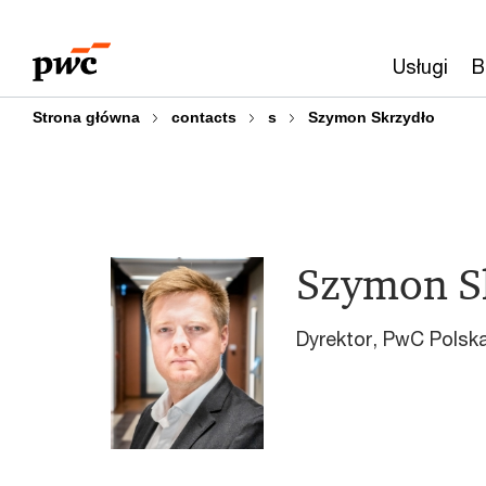
Przejdź
Przejdź
do
do
Usługi
B
treści
stopki
Strona główna
contacts
s
Szymon Skrzydło
Szymon S
Dyrektor, PwC Polsk