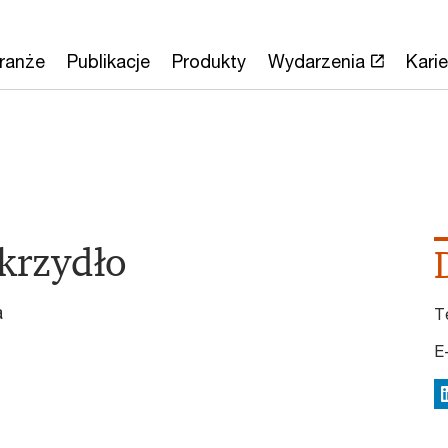
ranże
Publikacje
Produkty
Wydarzenia
Karie
krzydło
a
T
E
L