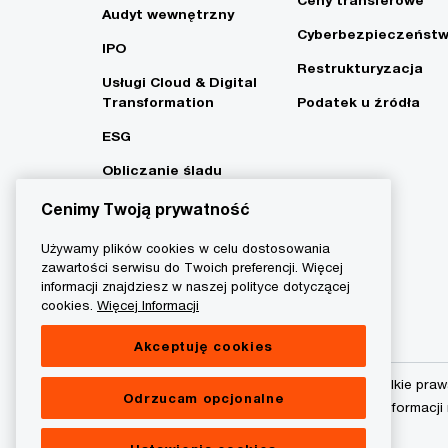
Ceny transferowe
Audyt wewnętrzny
Cyberbezpieczeńst
IPO
Restrukturyzacja
Usługi Cloud & Digital
Transformation
Podatek u źródła
ESG
Obliczanie śladu
węglowego i strategia
Cenimy Twoją prywatność
Net Zero
Używamy plików cookies w celu dostosowania
zawartości serwisu do Twoich preferencji. Więcej
informacji znajdziesz w naszej polityce dotyczącej
cookies.
Więcej Informacji
Akceptuję cookies
© 2015 - 2026 PwC. Wszelkie praw
Odrzucam opcjonalne
podmiot prawny. Więcej informacji