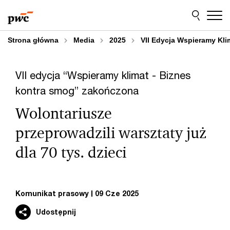
Przejdź
Przejdź
do
do
treści
stopki
Strona główna
Media
2025
VII Edycja Wspieramy Kli
VII edycja “Wspieramy klimat - Biznes
kontra smog” zakończona
Wolontariusze
przeprowadzili warsztaty już
dla 70 tys. dzieci
Komunikat prasowy
09 Cze 2025
Udostępnij