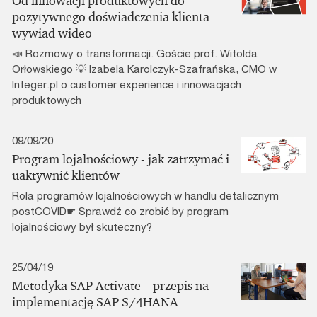
Od innowacji produktowych do
pozytywnego doświadczenia klienta –
wywiad wideo
📣 Rozmowy o transformacji. Goście prof. Witolda
Orłowskiego 💡 Izabela Karolczyk-Szafrańska, CMO w
Integer.pl o customer experience i innowacjach
produktowych
09/09/20
Program lojalnościowy - jak zatrzymać i
uaktywnić klientów
Rola programów lojalnościowych w handlu detalicznym
postCOVID☛ Sprawdź co zrobić by program
lojalnościowy był skuteczny?
25/04/19
Metodyka SAP Activate – przepis na
implementację SAP S/4HANA