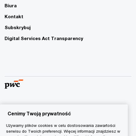
Biura
Kontakt
Subskrybuj
Digital Services Act Transparency
© 2015 - 2026 PwC. Wszelkie prawa zastrzeżone. Nazwa
PwC odnosi się do firm wchodzących w skład sieci PwC, z
Cenimy Twoją prywatność
których każda stanowi odrębny podmiot prawny. Więcej
Używamy plików cookies w celu dostosowania zawartości
informacji na stronie
www.pwc.com/structure
.
serwisu do Twoich preferencji. Więcej informacji znajdziesz w