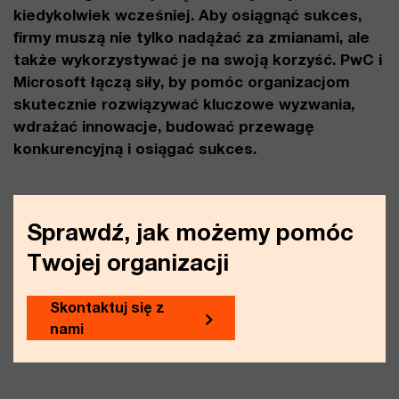
kiedykolwiek wcześniej. Aby osiągnąć sukces,
firmy muszą nie tylko nadążać za zmianami, ale
także wykorzystywać je na swoją korzyść. PwC i
Microsoft łączą siły, by pomóc organizacjom
skutecznie rozwiązywać kluczowe wyzwania,
wdrażać innowacje, budować przewagę
konkurencyjną i osiągać sukces.
Sprawdź, jak możemy pomóc
Twojej organizacji
Skontaktuj się z
nami