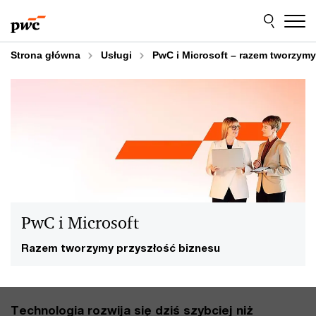
Przejdź
Przejdź
do
do
treści
stopki
Strona główna
Usługi
PwC i Microsoft – razem tworzymy
PwC i Microsoft
Razem tworzymy przyszłość biznesu
Technologia rozwija się dziś szybciej niż