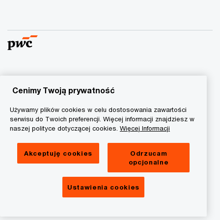
© 2015 - 2026 PwC. Wszelkie prawa zastrzeżone. Nazwa
PwC odnosi się do firm wchodzących w skład sieci PwC, z
Cenimy Twoją prywatność
których każda stanowi odrębny podmiot prawny. Więcej
Używamy plików cookies w celu dostosowania zawartości
informacji na stronie
www.pwc.com/structure
.
serwisu do Twoich preferencji. Więcej informacji znajdziesz w
naszej polityce dotyczącej cookies.
Więcej Informacji
Polityka prywatności
Informacja o ciasteczkach
Akceptuję cookies
Odrzucam
opcjonalne
Informacja prawna
RODO
Ustawienia cookies
Ustawienia cookies