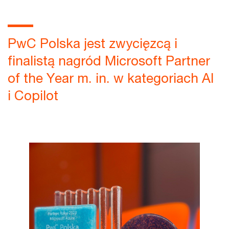
PwC Polska jest zwycięzcą i
finalistą nagród Microsoft Partner
of the Year m. in. w kategoriach AI
i Copilot