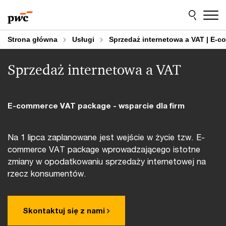
Przejdź
Przejdź
do
do
treści
stopki
Strona główna
Usługi
Sprzedaż internetowa a VAT | E-c
Sprzedaż internetowa a VAT
E-commerce VAT package - wsparcie dla firm
Na 1 lipca zaplanowane jest wejście w życie tzw. E-
commerce VAT package wprowadzającego istotne
zmiany w opodatkowaniu sprzedaży internetowej na
rzecz konsumentów.
Skontaktuj się z nami