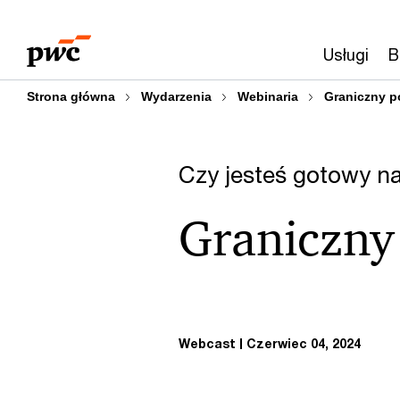
Przejdź
Przejdź
do
do
Usługi
B
treści
stopki
Strona główna
Wydarzenia
Webinaria
Graniczny p
Czy jesteś gotowy n
Graniczny
Webcast
Czerwiec 04, 2024