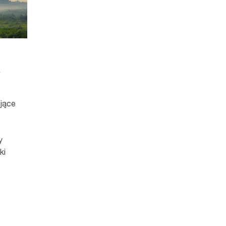
i
jące
y
ki
.