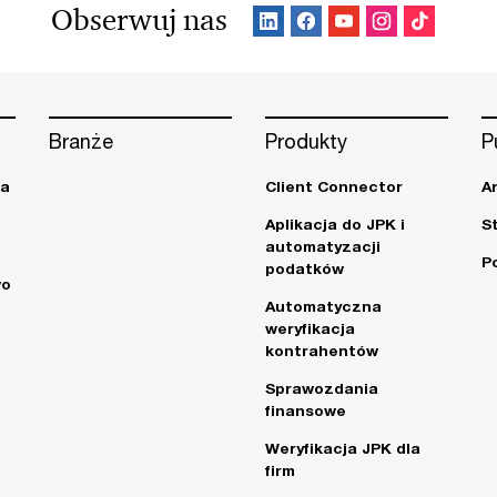
Obserwuj nas
Branże
Produkty
P
ja
Client Connector
A
Aplikacja do JPK i
S
automatyzacji
P
podatków
wo
Automatyczna
weryfikacja
kontrahentów
Sprawozdania
finansowe
Weryfikacja JPK dla
firm