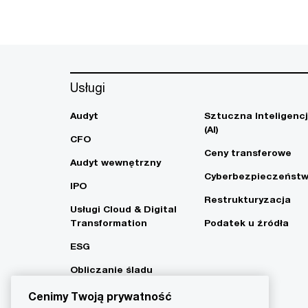
Usługi
Audyt
Sztuczna Inteligenc
(AI)
CFO
Ceny transferowe
Audyt wewnętrzny
Cyberbezpieczeńst
IPO
Restrukturyzacja
Usługi Cloud & Digital
Transformation
Podatek u źródła
ESG
Obliczanie śladu
węglowego i strategia
Cenimy Twoją prywatność
Net Zero