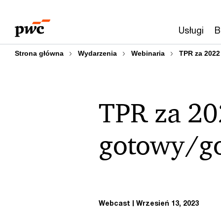
Przejdź
Przejdź
do
do
Usługi
B
treści
stopki
Strona główna
Wydarzenia
Webinaria
TPR za 2022
TPR za 202
gotowy/go
Webcast
Wrzesień 13, 2023