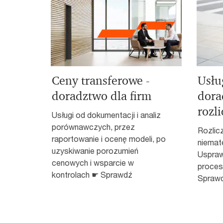
Ceny transferowe -
Usłu
doradztwo dla firm
dora
rozl
Usługi od dokumentacji i analiz
porównawczych, przez
Rozlic
raportowanie i ocenę modeli, po
niemater
uzyskiwanie porozumień
Uspraw
cenowych i wsparcie w
proces
kontrolach ☛ Sprawdź
Sprawd