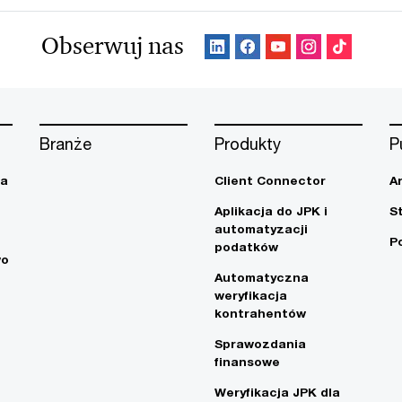
Obserwuj nas
Branże
Produkty
P
ja
Client Connector
A
Aplikacja do JPK i
S
automatyzacji
P
podatków
wo
Automatyczna
weryfikacja
kontrahentów
Sprawozdania
finansowe
Weryfikacja JPK dla