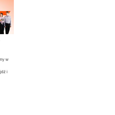
my w
dź i