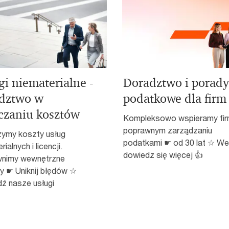
gi niematerialne -
Doradztwo i porady
dztwo w
podatkowe dla firm
iczaniu kosztów
Kompleksowo wspieramy fir
poprawnym zarządzaniu
zymy koszty usług
podatkami ☛ od 30 lat ☆ Wej
ialnych i licencji.
dowiedz się więcej 👍
nimy wewnętrzne
y ☛ Uniknij błędów ☆
ź nasze usługi