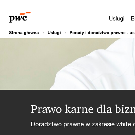
Przejdź
Przejdź
do
do
Usługi
B
treści
stopki
Strona główna
Usługi
Porady i doradztwo prawne - us
Prawo karne dla biz
Doradztwo prawne w zakresie white c