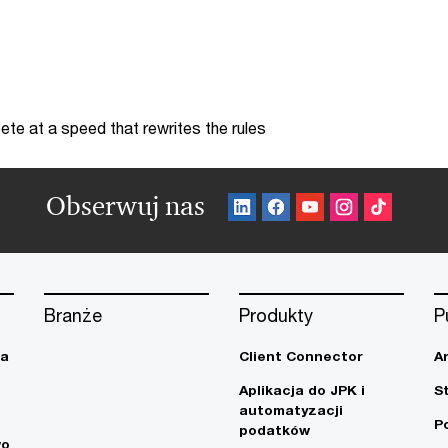
te at a speed that rewrites the rules
Obserwuj nas
Branże
Produkty
P
ja
Client Connector
A
Aplikacja do JPK i
S
automatyzacji
P
podatków
wo