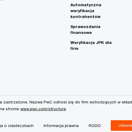
Automatyczna
weryfikacja
kontrahentów
Sprawozdania
finansowe
Weryfikacja JPK dla
firm
a zastrzeżone. Nazwa PwC odnosi się do firm wchodzących w skład 
 na stronie
www.pwc.com/structure
.
ja o ciasteczkach
Informacja prawna
RODO
Ustawie