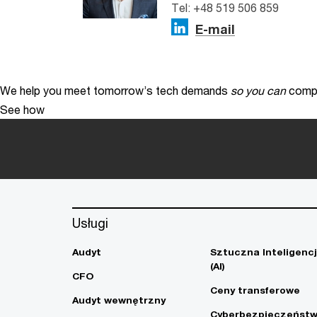
Tel: +48 519 506 859
E-mail
We help you meet tomorrow’s tech demands
so you can
compe
See how
Usługi
Audyt
Sztuczna Inteligenc
(AI)
CFO
Ceny transferowe
Audyt wewnętrzny
Cyberbezpieczeńst