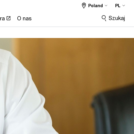
Poland
PL
Szukaj
ra
O nas