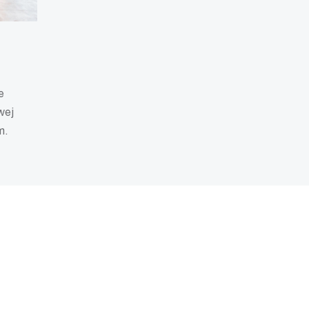
e
wej
m.