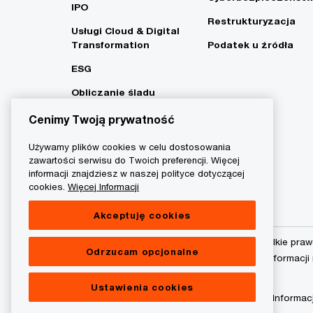
IPO
Restrukturyzacja
Usługi Cloud & Digital
Transformation
Podatek u źródła
ESG
Obliczanie śladu
węglowego i strategia
Cenimy Twoją prywatność
Net Zero
Używamy plików cookies w celu dostosowania
zawartości serwisu do Twoich preferencji. Więcej
informacji znajdziesz w naszej polityce dotyczącej
cookies.
Więcej Informacji
Akceptuję cookies
© 2015 - 2026 PwC. Wszelkie praw
Odrzucam opcjonalne
podmiot prawny. Więcej informacji
Ustawienia cookies
Polityka prywatności
Informac