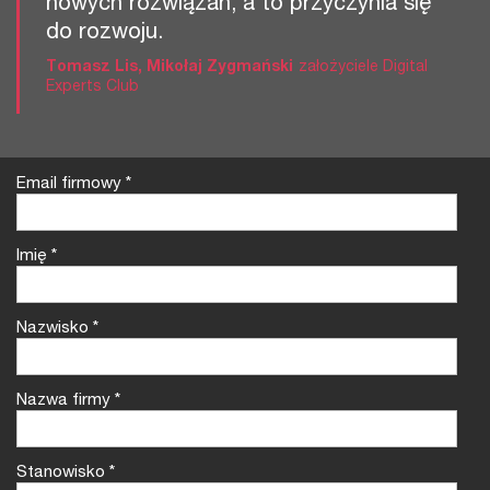
nowych rozwiązań, a to przyczynia się
do rozwoju.
Tomasz Lis, Mikołaj Zygmański
założyciele Digital
Experts Club
Email firmowy
*
Imię
*
Nazwisko
*
Nazwa firmy
*
Stanowisko
*