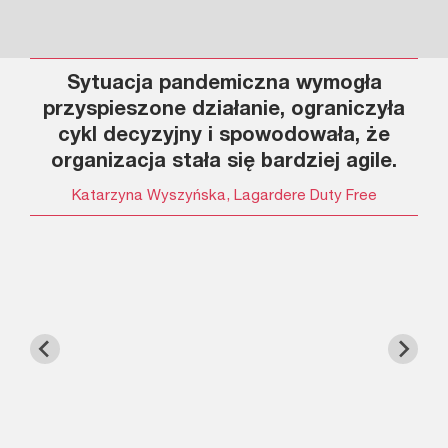
y w
Sytuacja pandemiczna wymogła
Ja
i
przyspieszone działanie, ograniczyła
O 
cykl decyzyjny i spowodowała, że
po
o
organizacja stała się bardziej agile.
ści
Katarzyna Wyszyńska, Lagardere Duty Free
od
K
na
c