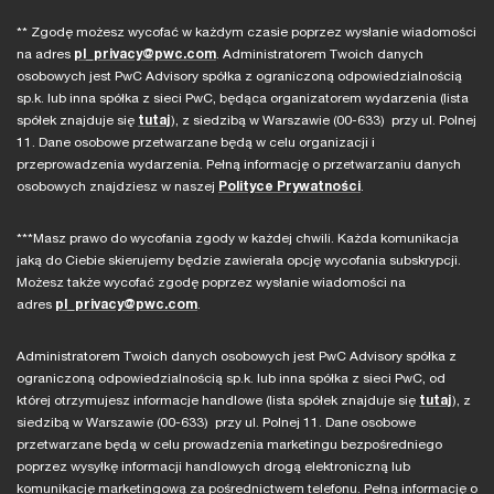
** Zgodę możesz wycofać w każdym czasie poprzez wysłanie wiadomości
na adres
pl_privacy@pwc.com
. Administratorem Twoich danych
osobowych jest PwC Advisory spółka z ograniczoną odpowiedzialnością
sp.k. lub inna spółka z sieci PwC, będąca organizatorem wydarzenia (lista
spółek znajduje się
tutaj
), z siedzibą w Warszawie (00-633) przy ul. Polnej
11. Dane osobowe przetwarzane będą w celu organizacji i
przeprowadzenia wydarzenia. Pełną informację o przetwarzaniu danych
osobowych znajdziesz w naszej
Polityce Prywatności
.
***Masz prawo do wycofania zgody w każdej chwili. Każda komunikacja
jaką do Ciebie skierujemy będzie zawierała opcję wycofania subskrypcji.
Możesz także wycofać zgodę poprzez wysłanie wiadomości na
adres
pl_privacy@pwc.com
.
Administratorem Twoich danych osobowych jest PwC Advisory spółka z
ograniczoną odpowiedzialnością sp.k. lub inna spółka z sieci PwC, od
której otrzymujesz informacje handlowe (lista spółek znajduje się
tutaj
), z
siedzibą w Warszawie (00-633) przy ul. Polnej 11. Dane osobowe
przetwarzane będą w celu prowadzenia marketingu bezpośredniego
poprzez wysyłkę informacji handlowych drogą elektroniczną lub
komunikację marketingową za pośrednictwem telefonu. Pełną informację o