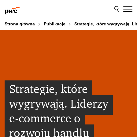
Przejdź
Przejdź
do
do
treści
stopki
Strona główna
Publikacje
Strategie, które wygrywają. 
Strategie, które
wygrywają. Liderzy
e-commerce o
rozwoju handlu