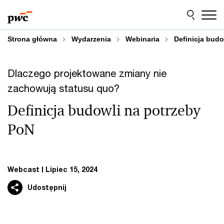
Przejdź
Przejdź
do
do
treści
stopki
Strona główna
Wydarzenia
Webinaria
Definicja bud
Dlaczego projektowane zmiany nie
zachowują statusu quo?
Definicja budowli na potrzeby
PoN
Webcast
Lipiec 15, 2024
Udostępnij