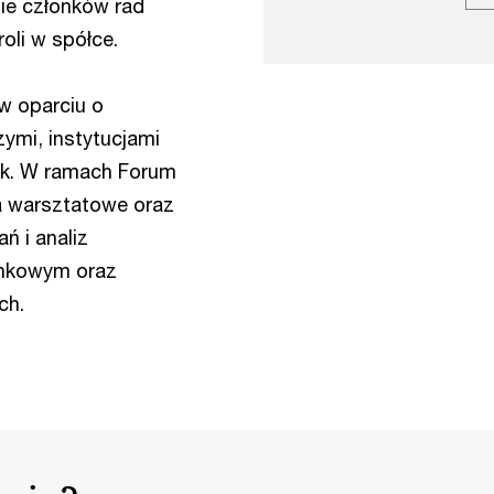
ie członków rad
oli w spółce.
 w oparciu o
ymi, instytucjami
ek. W ramach Forum
a warsztatowe oraz
ń i analiz
nkowym oraz
ch.