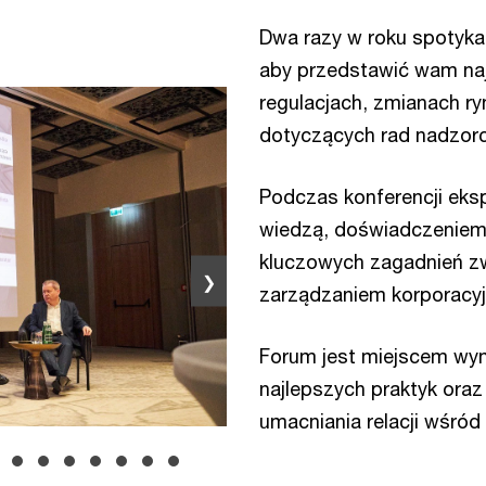
Dwa razy w roku spotykam
aby przedstawić wam naj
regulacjach, zmianach r
dotyczących rad nadzorc
Podczas konferencji ekspe
wiedzą, doświadczeniem
kluczowych zagadnień z
❯
zarządzaniem korporacy
Forum jest miejscem wy
najlepszych praktyk oraz
umacniania relacji wśró