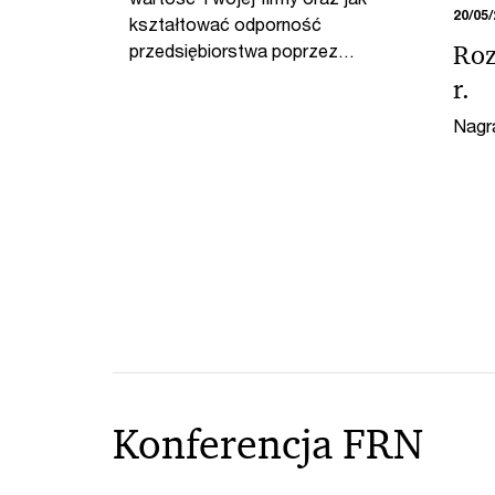
20/05/
kształtować odporność
Roz
przedsiębiorstwa poprzez
efektywny ład korporacyjny i
r.
radę nadzorczą. Dołącz do nas
Nagra
26 czerwca na Giełdzie
musi
Papierów Wartościowych w
i jak
Warszawie.
Konferencja FRN