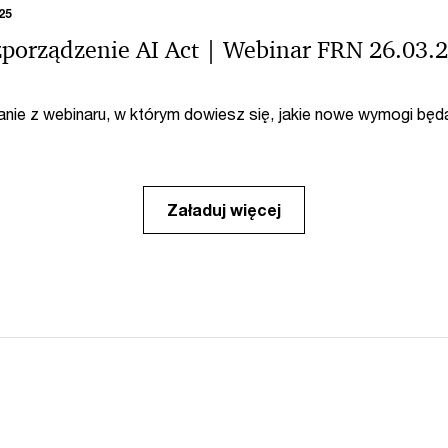
25
porządzenie AI Act | Webinar FRN 26.03.
nie z webinaru, w którym dowiesz się, jakie nowe wymogi będ
ały spełniać firmy w związku z wprowadzeniem tego rozporząd
 przygotować swoją organizację na nadchodzące zmiany.
Załaduj więcej