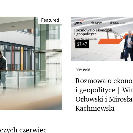
Featured
37:47
09/12/25
Rozmowa o ekono
i geopolityce | Wi
Orłowski i Mirosł
Kachniewski
czych czerwiec