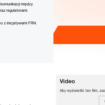
komunikacji między
az regulatorami.
co z inicjatywami FRN.
Video
Aby wyświetlić ten film, za