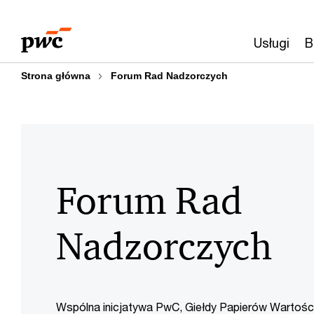
Przejdź
Przejdź
do
do
Usługi
B
treści
stopki
Strona główna
Forum Rad Nadzorczych
Forum Rad
Nadzorczych
Wspólna inicjatywa PwC, Giełdy Papierów Wartośc