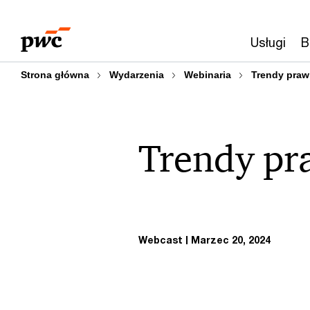
Przejdź
Przejdź
do
do
Usługi
B
treści
stopki
Strona główna
Wydarzenia
Webinaria
Trendy praw
Trendy pr
Webcast
Marzec 20, 2024